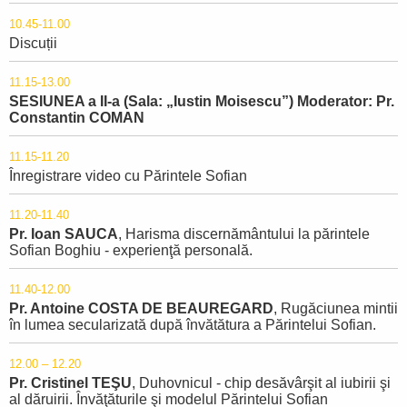
10.45-11.00
Discuții
11.15-13.00
SESIUNEA a II-a (Sala: „Iustin Moisescu”) Moderator: Pr.
Constantin COMAN
11.15-11.20
Înregistrare video cu Părintele Sofian
11.20-11.40
Pr. Ioan SAUCA
, Harisma discernământului la părintele
Sofian Boghiu - experienţă personală.
11.40-12.00
Pr. Antoine COSTA DE BEAUREGARD
, Rugăciunea mintii
în lumea secularizată după învătătura a Părintelui Sofian.
12.00 – 12.20
Pr. Cristinel TEŞU
, Duhovnicul - chip desăvârşit al iubirii şi
al dăruirii. Învăţăturile şi modelul Părintelui Sofian