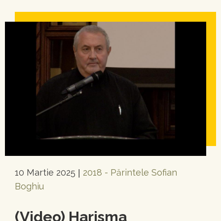
10 Martie 2025
2018 - Părintele Sofian
|
Boghiu
(Video) Harisma