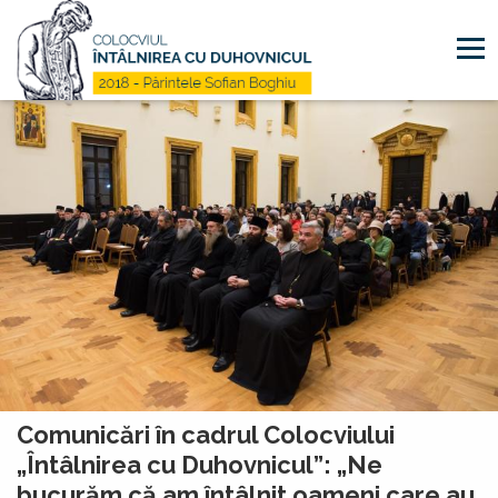
Mergi la conţinutul principal
Comunicări în cadrul Colocviului
„Întâlnirea cu Duhovnicul”: „Ne
bucurăm că am întâlnit oameni care au