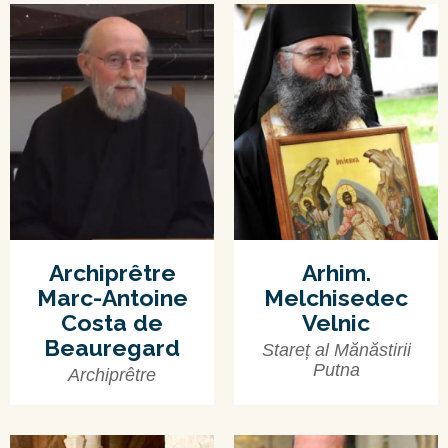
Archiprêtre
Arhim.
Marc-Antoine
Melchisedec
Costa de
Velnic
Beauregard
Stareț al Mănăstirii
Putna
Archiprêtre