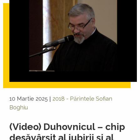
10 Martie 2025
2018 - Părintele Sofian
|
Boghiu
(Video) Duhovnicul – chip
desăvârşit al iubirii şi al