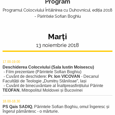
Program
Programul Colocviului Întâlnirea cu Duhovnicul, ediția 2018
- Părintele Sofian Boghiu
Marți
13 noiembrie 2018
17.00-19.00
Deschiderea Colocviului (Sala Iustin Moisescu)
- Film prezentare (Părintele Sofian Boghiu)
- Cuvânt de deschidere:
Pr. Ion VICOVAN
- Decanul
Facultății de Teologie „Dumitru Stăniloae”, Iași
- Cuvânt de binecuvântare al Înaltpreasfințitului Părinte
TEOFAN
, Mitropolitul Moldovei și Bucovinei
18.00-18.30
PS Qais SADIQ
, Părintele Sofian Boghiu, omul îngeresc și
îngerul pământesc - o mărturie.