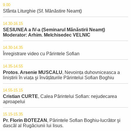
9.00
Sfânta Liturghie (Sf. Mănăstire Neamț)
14.30-16.15
SESIUNEA a IV-a (Seminarul Mănăstirii Neamț)
Moderator: Arhim. Melchisedec VELNIC
14.30-14.35
Înregistrare video cu Părintele Sofian
14.35-14.55
Protos. Arsenie MUSCALU
, Nevoința duhovniceasca a
liniștirii în viața şi învățăturile Părintelui Sofian Boghiu
14.55-15.15
Cristian CURTE
, Calea Părintelui Sofian: nejudecarea
aproapelui
15.15-15.35
Pr. Florin BOTEZAN
, Părintele Sofian Boghiu-lucrător şi
dascăl al Rugăciunii lui Iisus.