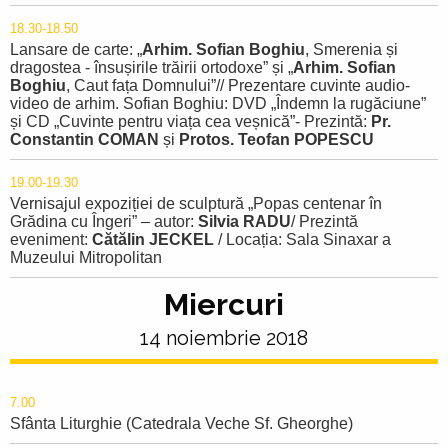
18.30-18.50
Lansare de carte: „
Arhim. Sofian Boghiu
, Smerenia și
dragostea - însușirile trăirii ortodoxe” și „
Arhim. Sofian
Boghiu
, Caut fața Domnului”// Prezentare cuvinte audio-
video de arhim. Sofian Boghiu: DVD „Îndemn la rugăciune”
și CD „Cuvinte pentru viața cea veșnică”- Prezintă:
Pr.
Constantin COMAN
și
Protos. Teofan POPESCU
19.00-19.30
Vernisajul expoziției de sculptură „Popas centenar în
Grădina cu Îngeri” – autor:
Silvia RADU
/ Prezintă
eveniment:
Cătălin JECKEL
/ Locația: Sala Sinaxar a
Muzeului Mitropolitan
Miercuri
14 noiembrie 2018
7.00
Sfânta Liturghie (Catedrala Veche Sf. Gheorghe)