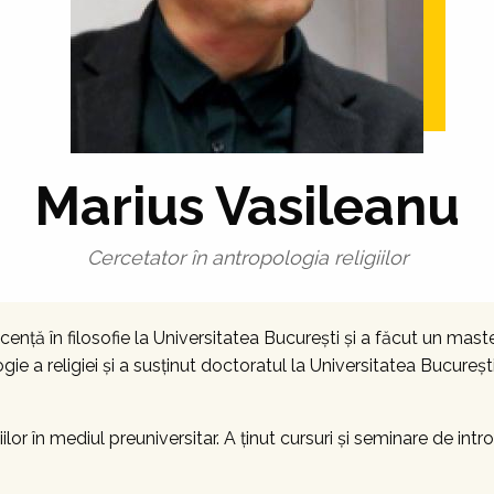
Marius Vasileanu
Cercetator în antropologia religiilor
enţă în filosofie la Universitatea Bucureşti şi a făcut un mast
gie a religiei și a susținut doctoratul la Universitatea Bucureş
ilor în mediul preuniversitar. A ţinut cursuri şi seminare de intro