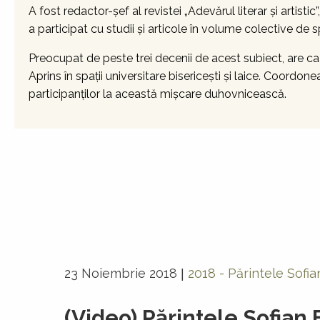
A fost redactor-şef al revistei „Adevărul literar şi artisti
a participat cu studii și articole în volume colective de sp
Preocupat de peste trei decenii de acest subiect, are c
Aprins în spații universitare bisericești și laice. Coordon
participanților la această mișcare duhovnicească.
23 Noiembrie 2018
2018 - Părintele Sofi
|
(Video) Părintele Sofian 