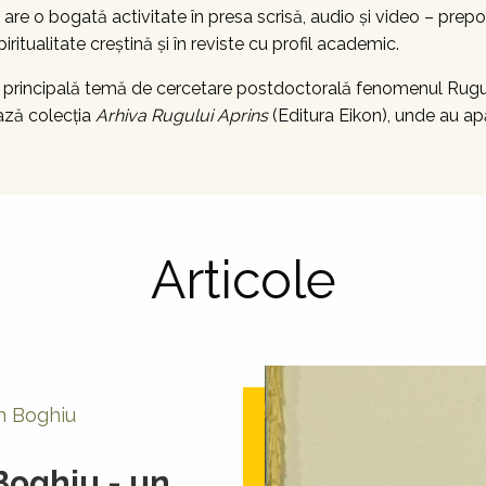
c”, are o bogată activitate în presa scrisă, audio și video – prepo
iritualitate creștină și în reviste cu profil academic.
a principală temă de cercetare postdoctorală fenomenul Rugului
ează colecţia
Arhiva Rugului Aprins
(Editura Eikon), unde au ap
Articole
an Boghiu
Boghiu - un