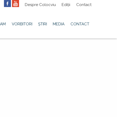
Meniu
Despre Colocviu
Ediții
Contact
secundar
RAM
VORBITORI
ȘTIRI
MEDIA
CONTACT