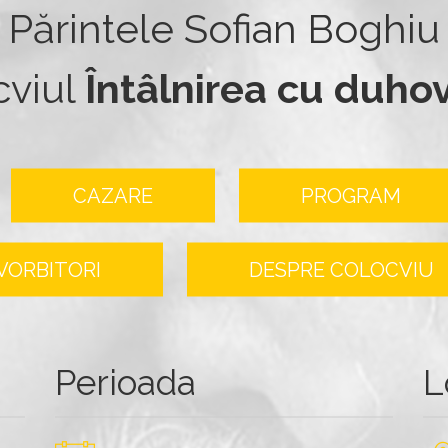
Părintele Sofian Boghiu
cviul
Întâlnirea cu duho
CAZARE
PROGRAM
VORBITORI
DESPRE COLOCVIU
Perioada
L