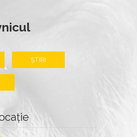
vnicul
ȘTIRI
ocație