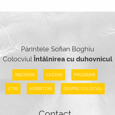
Părintele Sofian Boghiu
Colocviul
Întâlnirea cu duhovnicul
ÎNSCRIERI
CAZARE
PROGRAM
ȘTIRI
VORBITORI
DESPRE COLOCVIU
Contact