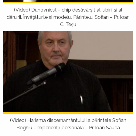
(Video) Duhovnicul – chip desăvârşit al iubirii şi al
dăruirii. Învăţăturile şi modelul Părintelui Sofian – Pr. Ioan
C. Teșu
(Video) Harisma discernământului la părintele Sofian
Boghiu – experienţă personală – Pr. Ioan Sauca