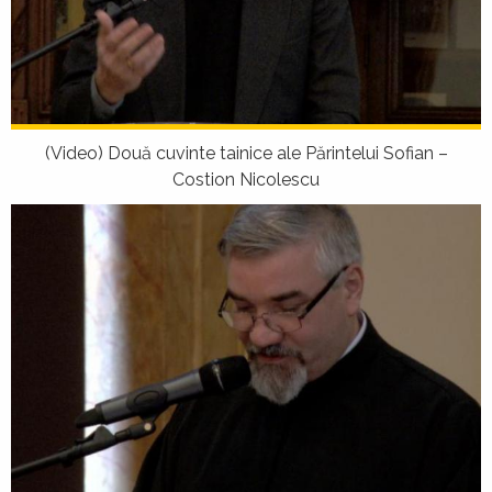
(Video) Două cuvinte tainice ale Părintelui Sofian –
Costion Nicolescu