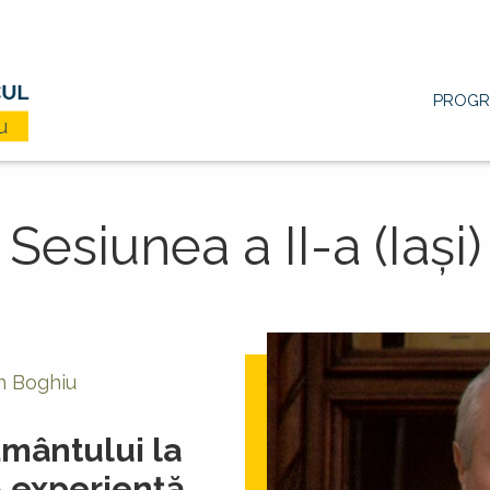
Main
PROG
navigation
Sesiunea a II-a (Iași)
an Boghiu
ământului la
- experienţă