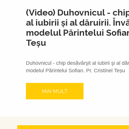
(Video) Duhovnicul - chi
al iubirii şi al dăruirii. Înv
modelul Părintelui Sofian.
Teșu
Duhovnicul - chip desăvârşit al iubirii şi al dăru
modelul Părintelui Sofian. Pr. Cristinel Teșu
MAI MULT