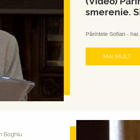
(Video) Pări
smerenie. S
Părintele Sofian - har
MAI MULT
an Boghiu