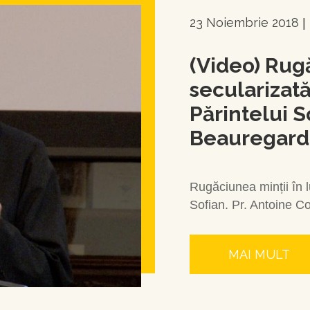
23 Noiembrie 2018
|
(Video) Rug
secularizat
Părintelui S
Beauregard
Rugăciunea minții în 
Sofian. Pr. Antoine 
MAI MULT