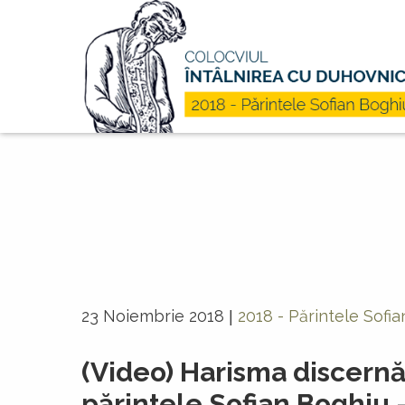
Mergi la conţinutul principal
23 Noiembrie 2018
2018 - Părintele Sofi
|
(Video) Harisma discern
părintele Sofian Boghiu 