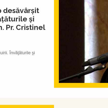
p desăvârşit
ăţăturile şi
 Pr. Cristinel
irii. Învăţăturile şi