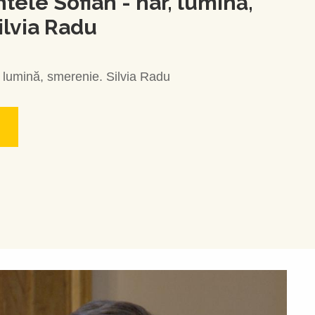
ntele Sofian - har, lumină,
ilvia Radu
, lumină, smerenie. Silvia Radu