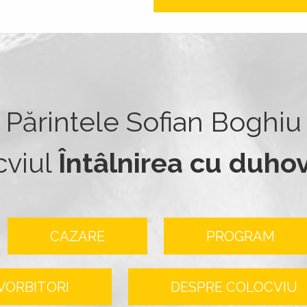
Părintele Sofian Boghiu
cviul
Întâlnirea cu duho
CAZARE
PROGRAM
VORBITORI
DESPRE COLOCVIU