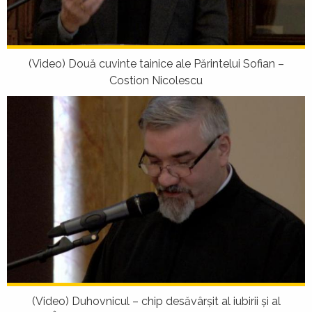
(Video) Două cuvinte tainice ale Părintelui Sofian –
Costion Nicolescu
(Video) Duhovnicul – chip desăvârşit al iubirii şi al