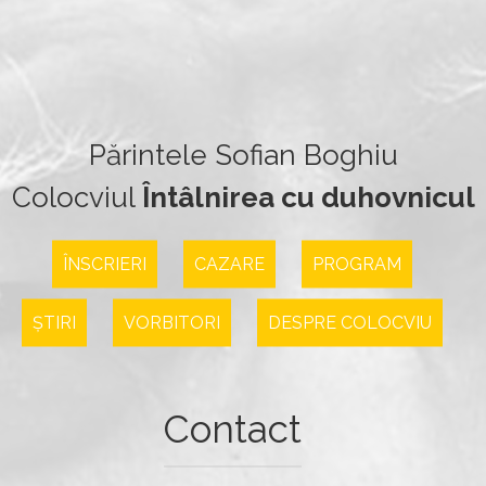
Părintele Sofian Boghiu
Colocviul
Întâlnirea cu duhovnicul
ÎNSCRIERI
CAZARE
PROGRAM
ȘTIRI
VORBITORI
DESPRE COLOCVIU
Contact